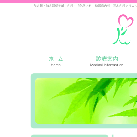
加古川・加古郡稲美町 内科・消化器内科 糖尿病内科 三木内科クリニ