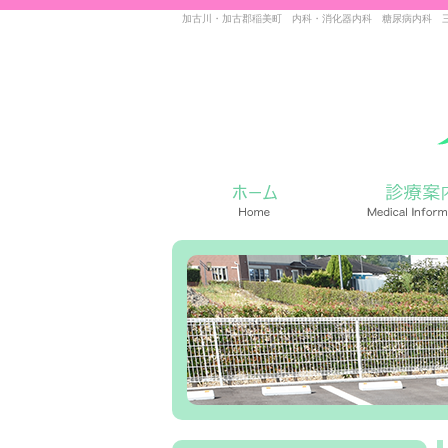
加古川・加古郡稲美町 内科・消化器内科 糖尿病内科 